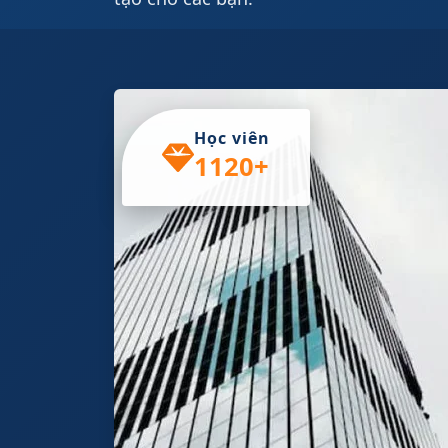
Học viên
1120+